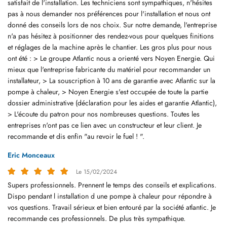
satisfait de l'installation. Les techniciens sont sympathiques, n'hésites
pas à nous demander nos préférences pour l'installation et nous ont
donné des conseils lors de nos choix. Sur notre demande, l'entreprise
n'a pas hésitez à positionner des rendez-vous pour quelques finitions
et réglages de la machine après le chantier. Les gros plus pour nous
En cochant cette case, vous consentez à recevoir nos propositions commerciales à
l'adresse email indiqué ci-dessus. Vous pouvez vous désinscrire à tout moment en
ont été : > Le groupe Atlantic nous a orienté vers Noyen Energie. Qui
utilisant
le formulaire de désinscription
.
mieux que l'entreprise fabricante du matériel pour recommander un
installateur, > La souscription à 10 ans de garantie avec Atlantic sur la
INSCRIPTION
pompe à chaleur, > Noyen Energie s'est occupée de toute la partie
dossier administrative (déclaration pour les aides et garantie Atlantic),
> L'écoute du patron pour nos nombreuses questions. Toutes les
entreprises n'ont pas ce lien avec un constructeur et leur client. Je
recommande et dis enfin "au revoir le fuel ! ".
Eric Monceaux
Le 15/02/2024
Supers professionnels. Prennent le temps des conseils et explications.
Dispo pendant l installation d une pompe à chaleur pour répondre à
vos questions. Travail sérieux et bien entouré par la société atlantic. Je
recommande ces professionnels. De plus très sympathique.
ACCUEIL