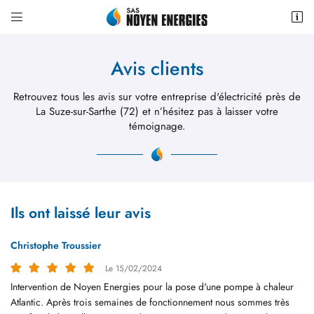


6 Pl. de la République,
72430 Noyen-sur-Sarthe
Avis clients
06 42 18 11 37
Retrouvez tous les avis sur votre entreprise d'électricité près de
La Suze-sur-Sarthe (72)
et n’hésitez pas à laisser votre
témoignage.
Ils ont laissé leur avis
Adresse email de réception

Christophe Troussier
Recopier le code ci-contre

Le 15/02/2024
Intervention de Noyen Energies pour la pose d'une pompe à chaleur
Rafraîchir le captcha

Atlantic. Après trois semaines de fonctionnement nous sommes très