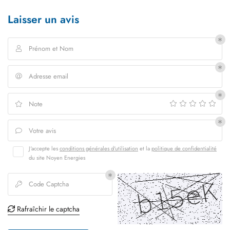
Une questio
Laisser un avis
ÉLECTRICITÉ
SANITAIRE
Prénom et Nom

06 42 18 11 3
GE ET CLIMATISATION
Adresse email

S RÉALISATIONS
Note

AVIS
Votre avis
Restez infor

J'accepte les
conditions générales d'utilisation
et la
politique de confidentialité
ACTUALITÉS
du site
Noyen Energies
INSCRIPTION NEWSL
CONTACT
Code Captcha

Rafraîchir le captcha
