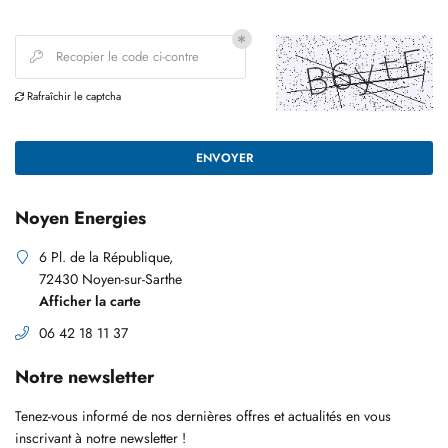
Une questio
ÉLECTRICITÉ
Recopier le code ci-contre

Rafraîchir le captcha
SANITAIRE

06 42 18 11 3
GE ET CLIMATISATION
ENVOYER
S RÉALISATIONS
Noyen Energies
AVIS
6 Pl. de la République,
Restez infor
72430 Noyen-sur-Sarthe
ACTUALITÉS
Afficher la carte
INSCRIPTION NEWSL
06 42 18 11 37
CONTACT
Notre newsletter
Tenez-vous informé de nos dernières offres et actualités en vous
inscrivant à notre
newsletter !