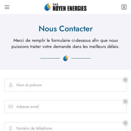


6 Pl. de la République,
72430 Noyen-sur-Sarthe
Nous Contacter
06 42 18 11 37
Merci de remplir le formulaire ci-dessous afin que nous
puissions traiter
votre demande dans les meilleurs délais.
Nom et prénom

Adresse email de réception

Adresse email

Recopier le code ci-contre

Rafraîchir le captcha

Numéro de téléphone
