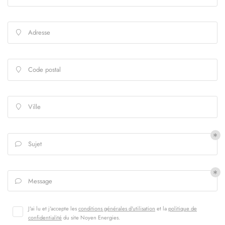
Adresse

En cochant cette case, vous consentez à recevoir nos propositions commerciales à
l'adresse email indiqué ci-dessus. Vous pouvez vous désinscrire à tout moment en
utilisant
le formulaire de désinscription
.
Code postal

INSCRIPTION
Ville

Sujet

Message

J'ai lu et j'accepte les
conditions générales d'utilisation
et la
politique de
confidentialité
du site
Noyen Energies
.
ACCUEIL