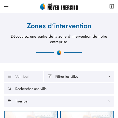


6 Pl. de la République,
72430 Noyen-sur-Sarthe
Zones d'intervention
06 42 18 11 37
Découvrez une partie de la zone d'intervention de notre
entreprise.
Voir tout
Filtrer les villes


Adresse email de réception


Recopier le code ci-contre

Trier par

Rafraîchir le captcha
