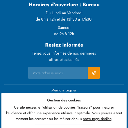
Horaires d'ouverture : Bureau
Du Lundi au Vendredi
de 8h à 12h et de 13h30 à 17h30,
Samedi
de 9h à 12h
Restez informés
Tenez vous informés de nos dernières
offres et actualités
Mentions Légales
Conditions générales d'utilisation
Gestion des cookies
Politique de confidentialité
Gestion des cookies
Ce site nécessite l'utilisation de cookies "traceurs" pour mesurer
Sitemap
l'audience et offrir une experience utilisateur optimale. Vous pouvez à tout
Zones d'intervention électricien
moment les accepter ou les refuser depuis
notre page dédiée
.
Zones d'intervention chauffagiste