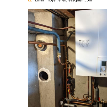
Email :
noyen.energies@gmail.com
