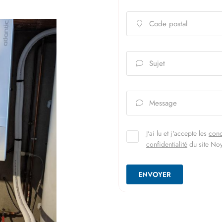
Code postal

Sujet

Message

J'ai lu et j'accepte les
cond
confidentialité
du site
Noy
ENVOYER