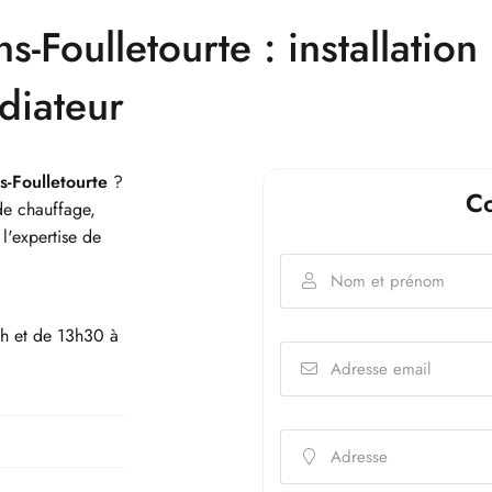
s-Foulletourte : installatio
diateur
 l'adresse
t
le formulaire
s-Foulletourte
?
Co
de chauffage,
l'expertise de
Nom et prénom

h et de 13h30 à
Adresse email

Adresse
