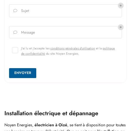
Sujet

Message

J'ai lu et j'accepte les
conditions générales d'utilisation
et la
politique
de confidentialité
du site
Noyen Energies
.
ACCUEIL
ENVOYER
Une questio
ÉLECTRICITÉ
SANITAIRE
06 42 18 11 3
Installation électrique et dépannage
GE ET CLIMATISATION
Noyen Energies,
électricien à Oizé
, se tient à disposition pour toutes