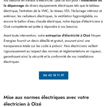
S RÉALISATIONS
vos besoins en travaux d'électricité. Que ce soit pour l'
installation ou
le dépannage
de divers équipements électriques tels que le tableau
électrique, l'entretien de la VMC, le réseau VDI, l'éclairage intérieur et
AVIS
Restez infor
extérieur, les radiateurs électriques, la ventilation hygroréglable, ou
encore le ballon d'eau chaude électrique, notre équipe d'électriciens à
ACTUALITÉS
Oizé compétente est prête à répondre à vos besoins.
INSCRIPTION NEWSL
Avant toute intervention, votre
entreprise d'électricité à Oizé
Noyen
CONTACT
Energies fournit un devis détaillé et gratuit, assurant ainsi une
transparence totale sur les coûts à prévoir. Nos électriciens veillent
rigoureusement au respect des normes et réglementations en vigueur,
garantissant ainsi la sécurité et la conformité de vos installations
électriques.
06 42 18 11 37
Mise aux normes électriques avec votre
électricien à Oizé