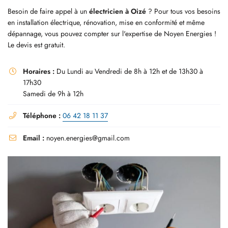
Besoin de faire appel à un
électricien à Oizé
? Pour tous vos besoins
en installation électrique, rénovation, mise en conformité et même
dépannage, vous pouvez compter sur l'expertise de
Noyen Energies
!
Le devis est gratuit.
En cochant cette case, vous consentez à recevoir nos propositions commerciales à
l'adresse email indiqué ci-dessus. Vous pouvez vous désinscrire à tout moment en
utilisant
le formulaire de désinscription
.
Horaires :
Du Lundi au Vendredi de 8h à 12h et de 13h30 à

17h30
INSCRIPTION
Samedi de 9h à 12h
Téléphone :
06 42 18 11 37

Email :
noyen.energies@gmail.com
